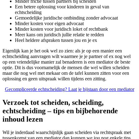
Minder frictie tussen partners bij scheiden
Een betere oplossing voor kinderen in geval van
echtscheiding
Gemoedelijke juridische ontbinding zonder advocaat
Minder kosten voor eigen advocaat
Minder kosten voor juridisch loket of rechtbank
Meer kans om juridisch jullie relatie te redden
Heel heldere afspraken tussen jou en je ex
Eigenlijk kan je het ook wel zo zien: als je op een manier een
echtscheiding aanvragen wilt waarmee je je partner of ex nog wel
op een vriendelijke manier zal benaderen is een mediator de beste
optie. Dit is dus voornamelijk de mensen die wel willen scheiden
maar die nog wel met mekaar om de tafel kunnen zitten voor een
oplossing en geen uitspraak willen tijdens een zitting.
Gecompliceerde echtscheiding? Laat je bijstaan door een mediator
Verzoek tot scheiden, scheiding,
echtscheiding – tips en bijbehorende
inhoud lezen
Wil je inderdaad waarschijnlijk gaan scheiden via rechtspraak met
tussenkomst van een mediator dan kunnen we jou nog enkele tips