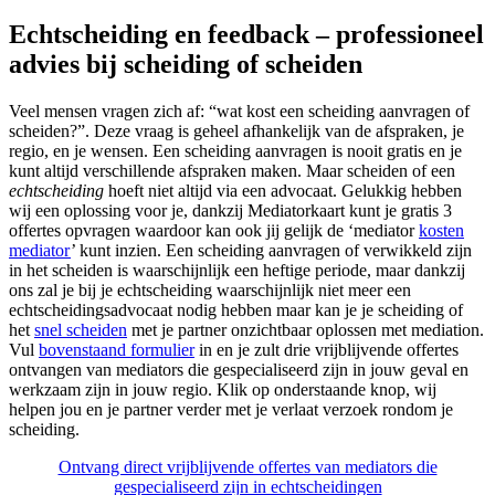
Echtscheiding en feedback – professioneel
advies bij scheiding of scheiden
Veel mensen vragen zich af: “wat kost een scheiding aanvragen of
scheiden?”. Deze vraag is geheel afhankelijk van de afspraken, je
regio, en je wensen. Een scheiding aanvragen is nooit gratis en je
kunt altijd verschillende afspraken maken. Maar scheiden of een
echtscheiding
hoeft niet altijd via een advocaat. Gelukkig hebben
wij een oplossing voor je, dankzij Mediatorkaart kunt je gratis 3
offertes opvragen waardoor kan ook jij gelijk de ‘mediator
kosten
mediator
’ kunt inzien. Een scheiding aanvragen of verwikkeld zijn
in het scheiden is waarschijnlijk een heftige periode, maar dankzij
ons zal je bij je echtscheiding waarschijnlijk niet meer een
echtscheidingsadvocaat nodig hebben maar kan je je scheiding of
het
snel scheiden
met je partner onzichtbaar oplossen met mediation.
Vul
bovenstaand formulier
in en je zult drie vrijblijvende offertes
ontvangen van mediators die gespecialiseerd zijn in jouw geval en
werkzaam zijn in jouw regio. Klik op onderstaande knop, wij
helpen jou en je partner verder met je verlaat verzoek rondom je
scheiding.
Ontvang direct vrijblijvende offertes van mediators die
gespecialiseerd zijn in echtscheidingen