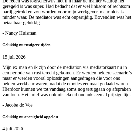
De reden was logischerwijs niet fijn maar de manier waarop het
geregeld is was super. Had bedacht dat er wel linksom of rechtsom
partij getrokken zou worden voor mijn werkgever, maar niets is
minder waar. De mediator was echt onpartijdig. Bovendien was het
betaalbaar gelukkig.
- Nancy Huisman
Gelukkig nu rustigere tijden
15 juli 2026
Mijn ex-man en ik zijn door de mediation via mediatorkaart nu in
een periode van rust terecht gekomen. Er werden heldere scenario`s
maar er werden vooral oplossingen aangedragen die voor ons
beiden werkbaar waren, nadat de emoties eenmaal gedaald waren.
Hierdoor kunnen we tot vandaag soms nog teruggaan op afspraken
van toen. Het tarief was ook uitstekend ondanks een al prijzige tijd.
- Jacoba de Vos
Gelukkig nu onenigheid opgelost
4 juli 2026