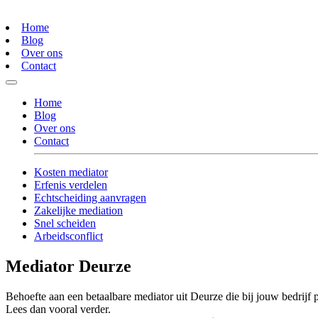
Home
Blog
Over ons
Contact
Home
Blog
Over ons
Contact
Kosten mediator
Erfenis verdelen
Echtscheiding aanvragen
Zakelijke mediation
Snel scheiden
Arbeidsconflict
Mediator Deurze
Behoefte aan een betaalbare mediator uit Deurze die bij jouw bedrijf 
Lees dan vooral verder.