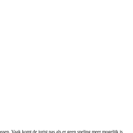
ossen. Vaak komt de jurist pas als er geen speling meer mogelijk is