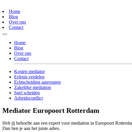
Home
Blog
Over ons
Contact
Home
Blog
Over ons
Contact
Kosten mediator
Erfenis verdelen
Echtscheiding aanvragen
Zakelijke mediation
Snel scheiden
Arbeidsconflict
Mediator Europoort Rotterdam
Heb jij behoefte aan een expert voor mediation in Europoort Rotterd
Dan ben je aan het juiste adres.