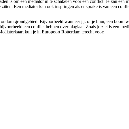
aden is om een mediator in te schakelen voor een conflict. Je kan een med
zitten. Een mediator kan ook inspringen als er sprake is van een conflic
 rondom grondgebied. Bijvoorbeeld wanneer jij, of je buur, een boom wilt
voorbeeld een conflict hebben over plagiaat. Zoals je ziet is een mediat
Mediatorkaart kun je in Europoort Rotterdam terecht voor: