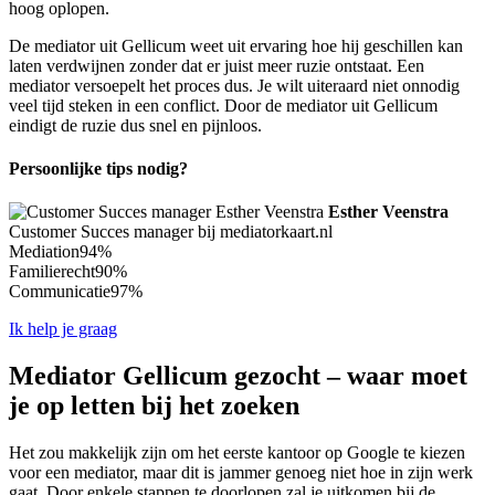
hoog oplopen.
De mediator uit Gellicum weet uit ervaring hoe hij geschillen kan
laten verdwijnen zonder dat er juist meer ruzie ontstaat. Een
mediator versoepelt het proces dus. Je wilt uiteraard niet onnodig
veel tijd steken in een conflict. Door de mediator uit Gellicum
eindigt de ruzie dus snel en pijnloos.
Persoonlijke tips nodig?
Esther Veenstra
Customer Succes manager bij mediatorkaart.nl
Mediation
94%
Familierecht
90%
Communicatie
97%
Ik help je graag
Mediator Gellicum gezocht – waar moet
je op letten bij het zoeken
Het zou makkelijk zijn om het eerste kantoor op Google te kiezen
voor een mediator, maar dit is jammer genoeg niet hoe in zijn werk
gaat. Door enkele stappen te doorlopen zal je uitkomen bij de