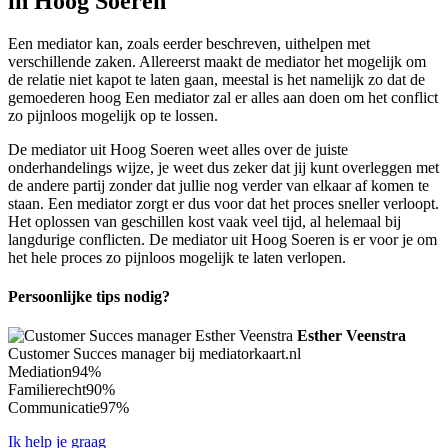
in Hoog Soeren
Een mediator kan, zoals eerder beschreven, uithelpen met
verschillende zaken. Allereerst maakt de mediator het mogelijk om
de relatie niet kapot te laten gaan, meestal is het namelijk zo dat de
gemoederen hoog Een mediator zal er alles aan doen om het conflict
zo pijnloos mogelijk op te lossen.
De mediator uit Hoog Soeren weet alles over de juiste
onderhandelings wijze, je weet dus zeker dat jij kunt overleggen met
de andere partij zonder dat jullie nog verder van elkaar af komen te
staan. Een mediator zorgt er dus voor dat het proces sneller verloopt.
Het oplossen van geschillen kost vaak veel tijd, al helemaal bij
langdurige conflicten. De mediator uit Hoog Soeren is er voor je om
het hele proces zo pijnloos mogelijk te laten verlopen.
Persoonlijke tips nodig?
Esther Veenstra
Customer Succes manager bij mediatorkaart.nl
Mediation
94%
Familierecht
90%
Communicatie
97%
Ik help je graag