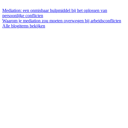
Mediation: een onmisbaar hulpmiddel bij het oplossen van
persoonlijke conflicten
Waarom je mediation zou moeten overwegen bij arbeidsconflicten
Alle blogitems bekijken