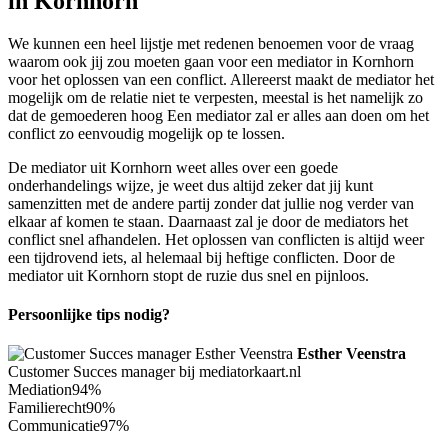
in Kornhorn
We kunnen een heel lijstje met redenen benoemen voor de vraag
waarom ook jij zou moeten gaan voor een mediator in Kornhorn
voor het oplossen van een conflict. Allereerst maakt de mediator het
mogelijk om de relatie niet te verpesten, meestal is het namelijk zo
dat de gemoederen hoog Een mediator zal er alles aan doen om het
conflict zo eenvoudig mogelijk op te lossen.
De mediator uit Kornhorn weet alles over een goede
onderhandelings wijze, je weet dus altijd zeker dat jij kunt
samenzitten met de andere partij zonder dat jullie nog verder van
elkaar af komen te staan. Daarnaast zal je door de mediators het
conflict snel afhandelen. Het oplossen van conflicten is altijd weer
een tijdrovend iets, al helemaal bij heftige conflicten. Door de
mediator uit Kornhorn stopt de ruzie dus snel en pijnloos.
Persoonlijke tips nodig?
Esther Veenstra
Customer Succes manager bij mediatorkaart.nl
Mediation
94%
Familierecht
90%
Communicatie
97%