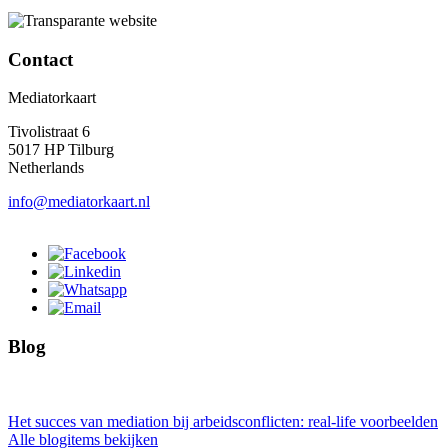
Contact
Mediatorkaart
Tivolistraat 6
5017 HP Tilburg
Netherlands
info@mediatorkaart.nl
Blog
Het succes van mediation bij arbeidsconflicten: real-life voorbeelden
Alle blogitems bekijken