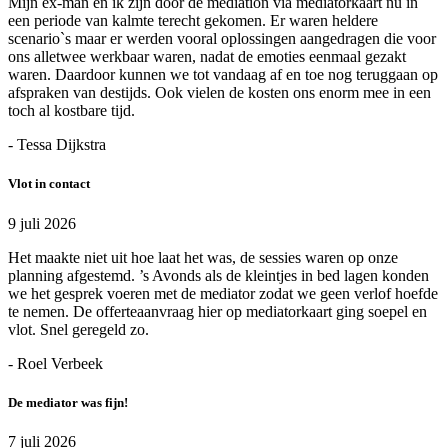
Mijn ex-man en ik zijn door de mediation via mediatorkaart nu in
een periode van kalmte terecht gekomen. Er waren heldere
scenario`s maar er werden vooral oplossingen aangedragen die voor
ons alletwee werkbaar waren, nadat de emoties eenmaal gezakt
waren. Daardoor kunnen we tot vandaag af en toe nog teruggaan op
afspraken van destijds. Ook vielen de kosten ons enorm mee in een
toch al kostbare tijd.
- Tessa Dijkstra
Vlot in contact
9 juli 2026
Het maakte niet uit hoe laat het was, de sessies waren op onze
planning afgestemd. ’s Avonds als de kleintjes in bed lagen konden
we het gesprek voeren met de mediator zodat we geen verlof hoefde
te nemen. De offerteaanvraag hier op mediatorkaart ging soepel en
vlot. Snel geregeld zo.
- Roel Verbeek
De mediator was fijn!
7 juli 2026