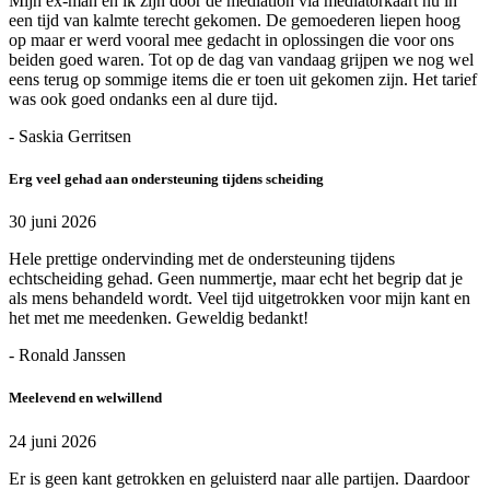
Mijn ex-man en ik zijn door de mediation via mediatorkaart nu in
een tijd van kalmte terecht gekomen. De gemoederen liepen hoog
op maar er werd vooral mee gedacht in oplossingen die voor ons
beiden goed waren. Tot op de dag van vandaag grijpen we nog wel
eens terug op sommige items die er toen uit gekomen zijn. Het tarief
was ook goed ondanks een al dure tijd.
- Saskia Gerritsen
Erg veel gehad aan ondersteuning tijdens scheiding
30 juni 2026
Hele prettige ondervinding met de ondersteuning tijdens
echtscheiding gehad. Geen nummertje, maar echt het begrip dat je
als mens behandeld wordt. Veel tijd uitgetrokken voor mijn kant en
het met me meedenken. Geweldig bedankt!
- Ronald Janssen
Meelevend en welwillend
24 juni 2026
Er is geen kant getrokken en geluisterd naar alle partijen. Daardoor