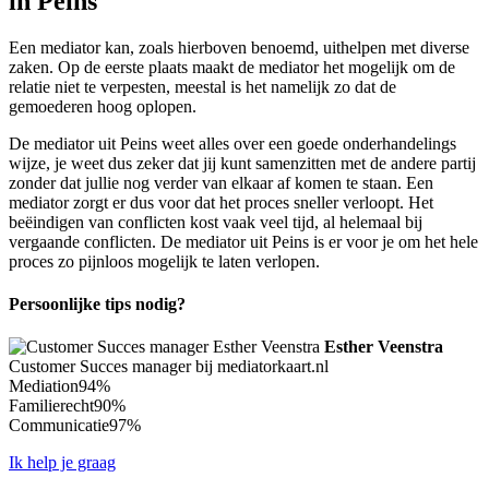
in Peins
Een mediator kan, zoals hierboven benoemd, uithelpen met diverse
zaken. Op de eerste plaats maakt de mediator het mogelijk om de
relatie niet te verpesten, meestal is het namelijk zo dat de
gemoederen hoog oplopen.
De mediator uit Peins weet alles over een goede onderhandelings
wijze, je weet dus zeker dat jij kunt samenzitten met de andere partij
zonder dat jullie nog verder van elkaar af komen te staan. Een
mediator zorgt er dus voor dat het proces sneller verloopt. Het
beëindigen van conflicten kost vaak veel tijd, al helemaal bij
vergaande conflicten. De mediator uit Peins is er voor je om het hele
proces zo pijnloos mogelijk te laten verlopen.
Persoonlijke tips nodig?
Esther Veenstra
Customer Succes manager bij mediatorkaart.nl
Mediation
94%
Familierecht
90%
Communicatie
97%
Ik help je graag