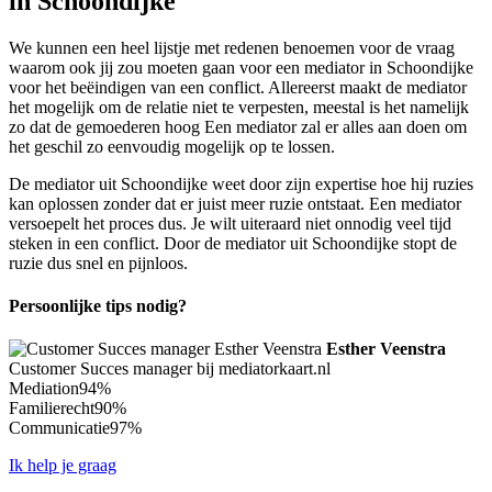
in Schoondijke
We kunnen een heel lijstje met redenen benoemen voor de vraag
waarom ook jij zou moeten gaan voor een mediator in Schoondijke
voor het beëindigen van een conflict. Allereerst maakt de mediator
het mogelijk om de relatie niet te verpesten, meestal is het namelijk
zo dat de gemoederen hoog Een mediator zal er alles aan doen om
het geschil zo eenvoudig mogelijk op te lossen.
De mediator uit Schoondijke weet door zijn expertise hoe hij ruzies
kan oplossen zonder dat er juist meer ruzie ontstaat. Een mediator
versoepelt het proces dus. Je wilt uiteraard niet onnodig veel tijd
steken in een conflict. Door de mediator uit Schoondijke stopt de
ruzie dus snel en pijnloos.
Persoonlijke tips nodig?
Esther Veenstra
Customer Succes manager bij mediatorkaart.nl
Mediation
94%
Familierecht
90%
Communicatie
97%
Ik help je graag