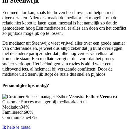
in Steenwijk
Een mediator kan, zoals hierboven beschreven, uithelpen met
diverse zaken. Allereerst maakt de mediator het mogelijk om de
relatie niet kapot te laten gaan, meestal is het namelijk zo dat de
gemoederen hoog Een mediator zal er alles aan doen om het conflict
zo pijnloos mogelijk op te lossen.
De mediator uit Steenwijk weet vrijwel alles over een goede manier
van onderhandelen, je weet dus altijd zeker dat jij kunt overleggen
met de andere partij zonder dat jullie nog verder van elkaar af
komen te staan. Een mediator zorgt er dus voor dat het proces
sneller verloopt. Het beëindigen van ruzies is altijd weer een
tijdrovend iets, al helemaal bij vergaande conflicten. Door de
mediator uit Steenwijk stopt de ruzie dus snel en pijnloos.
Persoonlijke tips nodig?
Esther Veenstra
Customer Succes manager bij mediatorkaart.nl
Mediation
94%
Familierecht
90%
Communicatie
97%
Ik help je graag