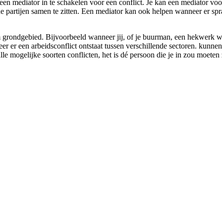
en mediator in te schakelen voor een conflict. Je kan een mediator voor
ide partijen samen te zitten. Een mediator kan ook helpen wanneer er spr
grondgebied. Bijvoorbeeld wanneer jij, of je buurman, een hekwerk wilt 
er er een arbeidsconflict ontstaat tussen verschillende sectoren. kunne
alle mogelijke soorten conflicten, het is dé persoon die je in zou moeten