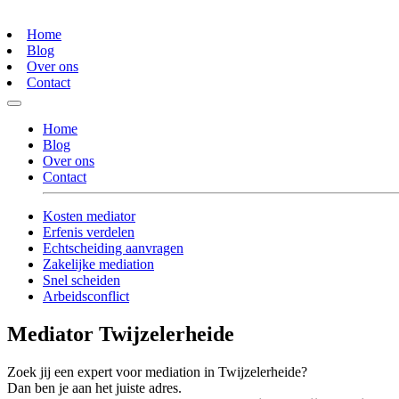
Home
Blog
Over ons
Contact
Home
Blog
Over ons
Contact
Kosten mediator
Erfenis verdelen
Echtscheiding aanvragen
Zakelijke mediation
Snel scheiden
Arbeidsconflict
Mediator Twijzelerheide
Zoek jij een expert voor mediation in Twijzelerheide?
Dan ben je aan het juiste adres.