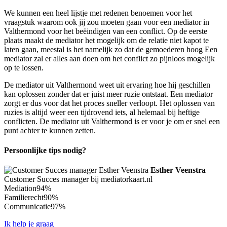
We kunnen een heel lijstje met redenen benoemen voor het
vraagstuk waarom ook jij zou moeten gaan voor een mediator in
Valthermond voor het beëindigen van een conflict. Op de eerste
plaats maakt de mediator het mogelijk om de relatie niet kapot te
laten gaan, meestal is het namelijk zo dat de gemoederen hoog Een
mediator zal er alles aan doen om het conflict zo pijnloos mogelijk
op te lossen.
De mediator uit Valthermond weet uit ervaring hoe hij geschillen
kan oplossen zonder dat er juist meer ruzie ontstaat. Een mediator
zorgt er dus voor dat het proces sneller verloopt. Het oplossen van
ruzies is altijd weer een tijdrovend iets, al helemaal bij heftige
conflicten. De mediator uit Valthermond is er voor je om er snel een
punt achter te kunnen zetten.
Persoonlijke tips nodig?
Esther Veenstra
Customer Succes manager bij mediatorkaart.nl
Mediation
94%
Familierecht
90%
Communicatie
97%
Ik help je graag