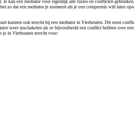
. Je kan een mediator voor eigenlijk alle ruzies en conflicten gebruiken.
s het zo dat een mediator je assisteert als je een compromis wilt laten o
urt kunnen ook terecht bij een mediator in Vierhouten. Dit soort conf
or weer inschakelen als ze bijvoorbeeld een conflict hebben over een p
n je in Vierhouten terecht voor: