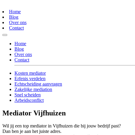
Home
Blog
Over ons
Contact
Home
Blog
Over ons
Contact
Kosten mediator
Erfenis verdelen
Echtscheiding aanvragen
Zakelijke mediation
Snel scheiden
Arbeidsconflict
Mediator Vijfhuizen
Wil jij een top mediator in Vijfhuizen die bij jouw bedrijf past?
Dan ben je aan het juiste adres.