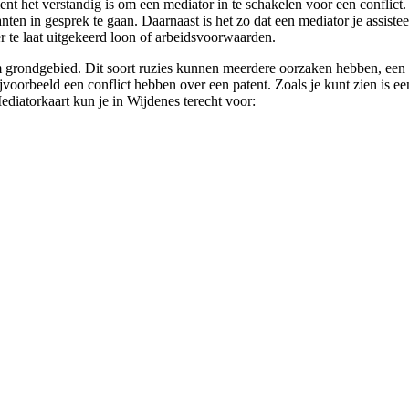
 het verstandig is om een mediator in te schakelen voor een conflict. J
ten in gesprek te gaan. Daarnaast is het zo dat een mediator je assistee
r te laat uitgekeerd loon of arbeidsvoorwaarden.
grondgebied. Dit soort ruzies kunnen meerdere oorzaken hebben, een med
orbeeld een conflict hebben over een patent. Zoals je kunt zien is een 
Mediatorkaart kun je in Wijdenes terecht voor: