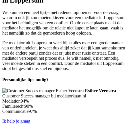
in Loppersum
We kunnen een heel lijstje met redenen opnoemen voor de vraag
waarom ook jij zou moeten kiezen voor een mediator in Loppersum
voor het beëindigen van een conflict. Op de eerste plaats maakt de
mediator het mogelijk om de relatie niet kapot te laten gaan, vaak is
het namelijk zo dat de gemoederen hoog oplopen.
De mediator uit Loppersum weet bijna alles over een goede manier
van onderhandelen, je weet dus altijd zeker dat jij kunt samenkomen
met de andere partij zonder dat er juist meer ruzie ontstaat. Een
mediator versoepelt het proces dus. Je wilt namelijk niet onnodig
veel moeite steken in een conflict. Door de mediator uit Loppersum
stopt het geschil dus snel en pijnloos.
Persoonlijke tips nodig?
Esther Veenstra
Customer Succes manager bij mediatorkaart.nl
Mediation
94%
Familierecht
90%
Communicatie
97%
Ik help je graag