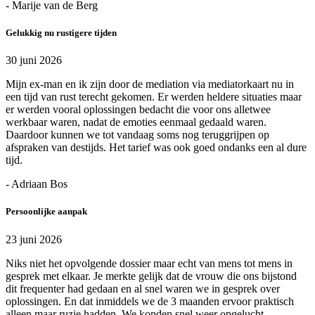
- Marije van de Berg
Gelukkig nu rustigere tijden
30 juni 2026
Mijn ex-man en ik zijn door de mediation via mediatorkaart nu in
een tijd van rust terecht gekomen. Er werden heldere situaties maar
er werden vooral oplossingen bedacht die voor ons alletwee
werkbaar waren, nadat de emoties eenmaal gedaald waren.
Daardoor kunnen we tot vandaag soms nog teruggrijpen op
afspraken van destijds. Het tarief was ook goed ondanks een al dure
tijd.
- Adriaan Bos
Persoonlijke aanpak
23 juni 2026
Niks niet het opvolgende dossier maar echt van mens tot mens in
gesprek met elkaar. Je merkte gelijk dat de vrouw die ons bijstond
dit frequenter had gedaan en al snel waren we in gesprek over
oplossingen. En dat inmiddels we de 3 maanden ervoor praktisch
alleen maar ruzie hadden. We konden snel weer opgelucht