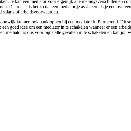
ken. Je kan een mediator voor eigenlijk alle meningsverschillen en confl
jnen. Daarnaast is het zo dat een mediator je assisteert als je een overe
ld salaris of arbeidsvoorwaarden.
woonwijk kunnen ook aankloppen bij een mediator in Purmerend. Dit so
ook een goed idee om een mediator in te schakelen wanneer er een arbeid
n mediator is dus voor bijna alle gevallen in te schakelen en kan jou wa