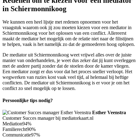
Redenen om te kiezen voor een mediator
in Schiermonnikoog
We kunnen een heel lijstje met redenen opnoemen voor het
vraagstuk waarom ook jij zou moeten kiezen voor een mediator in
Schiermonnikoog voor het oplossen van een conflict. Allereerst
maakt de mediator het mogelijk om de relatie niet naar de filistijnen
te helpen, vaak is het namelijk zo dat de gemoederen hoog oplopen.
De mediator uit Schiermonnikoog weet vrijwel alles over de juiste
manier van onderhandelen, je weet dus zeker dat jij kunt overleggen
met de andere partij zonder dat de stoelen door de kamer vliegen.
Een mediator zorgt er dus voor dat het proces sneller verloopt. Het
wegwerken van ruzies kost vaak veel tijd, al helemaal bij heftige
conflicten. De mediator uit Schiermonnikoog is er voor je om het
conflict zo snel mogelijk op te lossen.
Persoonlijke tips nodig?
Esther Veenstra
Customer Succes manager bij mediatorkaart.nl
Mediation
94%
Familierecht
90%
Communicatie
97%