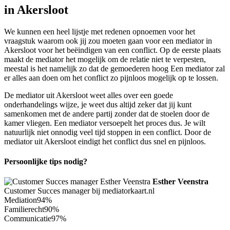
in Akersloot
We kunnen een heel lijstje met redenen opnoemen voor het
vraagstuk waarom ook jij zou moeten gaan voor een mediator in
Akersloot voor het beëindigen van een conflict. Op de eerste plaats
maakt de mediator het mogelijk om de relatie niet te verpesten,
meestal is het namelijk zo dat de gemoederen hoog Een mediator zal
er alles aan doen om het conflict zo pijnloos mogelijk op te lossen.
De mediator uit Akersloot weet alles over een goede
onderhandelings wijze, je weet dus altijd zeker dat jij kunt
samenkomen met de andere partij zonder dat de stoelen door de
kamer vliegen. Een mediator versoepelt het proces dus. Je wilt
natuurlijk niet onnodig veel tijd stoppen in een conflict. Door de
mediator uit Akersloot eindigt het conflict dus snel en pijnloos.
Persoonlijke tips nodig?
Esther Veenstra
Customer Succes manager bij mediatorkaart.nl
Mediation
94%
Familierecht
90%
Communicatie
97%