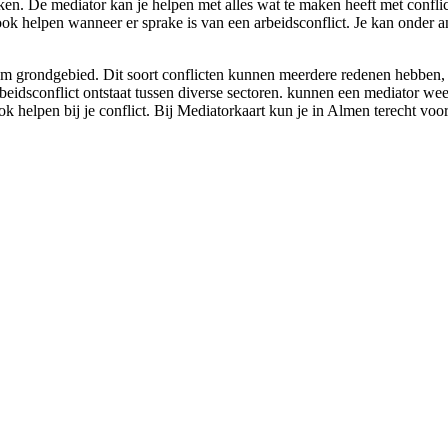
iken. De mediator kan je helpen met alles wat te maken heeft met confli
ook helpen wanneer er sprake is van een arbeidsconflict. Je kan onder a
om grondgebied. Dit soort conflicten kunnen meerdere redenen hebben, e
rbeidsconflict ontstaat tussen diverse sectoren. kunnen een mediator wee
k helpen bij je conflict. Bij Mediatorkaart kun je in Almen terecht voor