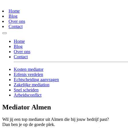
Home
Blog
Over ons
Contact
Home
Blog
Over ons
Contact
Kosten mediator
Erfenis verdelen
Echtscheiding aanvragen
Zakelijke mediation
Snel scheiden
Arbeidsconflict
Mediator Almen
Wil jij een top mediator uit Almen die bij jouw bedrijf past?
Dan ben je op de goede plek.