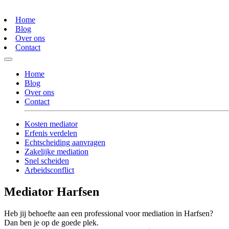
Home
Blog
Over ons
Contact
Home
Blog
Over ons
Contact
Kosten mediator
Erfenis verdelen
Echtscheiding aanvragen
Zakelijke mediation
Snel scheiden
Arbeidsconflict
Mediator Harfsen
Heb jij behoefte aan een professional voor mediation in Harfsen?
Dan ben je op de goede plek.