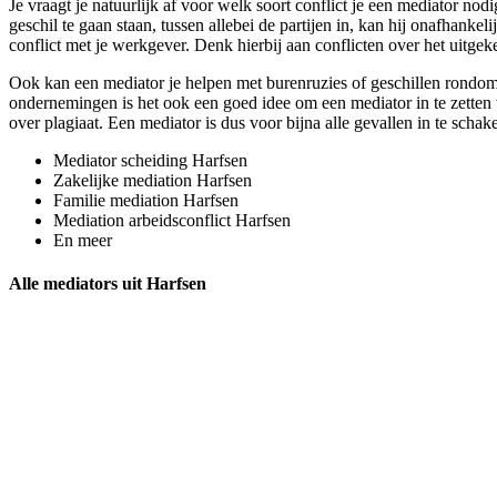
Je vraagt je natuurlijk af voor welk soort conflict je een mediator n
geschil te gaan staan, tussen allebei de partijen in, kan hij onafhanke
conflict met je werkgever. Denk hierbij aan conflicten over het uitgeke
Ook kan een mediator je helpen met burenruzies of geschillen rondom 
ondernemingen is het ook een goed idee om een mediator in te zetten w
over plagiaat. Een mediator is dus voor bijna alle gevallen in te schak
Mediator scheiding Harfsen
Zakelijke mediation Harfsen
Familie mediation Harfsen
Mediation arbeidsconflict Harfsen
En meer
Alle mediators uit Harfsen