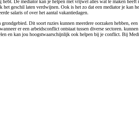
odig hebt. De mediator kan je helpen met vrijwel alles wat te maken heef
lijk het geschil laten verdwijnen. Ook is het zo dat een mediator je kan
erde salaris of over het aantal vakantiedagen.
grondgebied. Dit soort ruzies kunnen meerdere oorzaken hebben, een me
anneer er een arbeidsconflict ontstaat tussen diverse sectoren. kunnen
elen en kan jou hoogstwaarschijnlijk ook helpen bij je conflict. Bij Medi