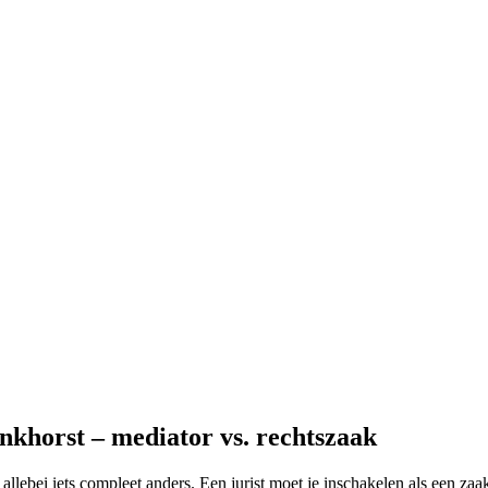
nkhorst – mediator vs. rechtszaak
 allebei iets compleet anders. Een jurist moet je inschakelen als een za