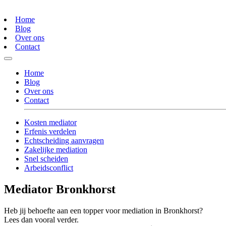
Home
Blog
Over ons
Contact
Home
Blog
Over ons
Contact
Kosten mediator
Erfenis verdelen
Echtscheiding aanvragen
Zakelijke mediation
Snel scheiden
Arbeidsconflict
Mediator Bronkhorst
Heb jij behoefte aan een topper voor mediation in Bronkhorst?
Lees dan vooral verder.