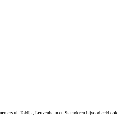
rnemers uit Toldijk, Leuvenheim en Steenderen bijvoorbeeld ook