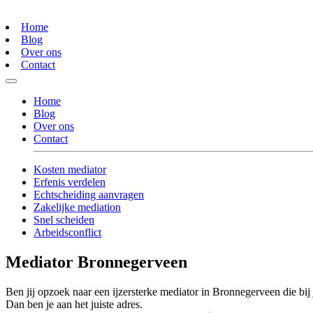
Home
Blog
Over ons
Contact
Home
Blog
Over ons
Contact
Kosten mediator
Erfenis verdelen
Echtscheiding aanvragen
Zakelijke mediation
Snel scheiden
Arbeidsconflict
Mediator Bronnegerveen
Ben jij opzoek naar een ijzersterke mediator in Bronnegerveen die bij 
Dan ben je aan het juiste adres.