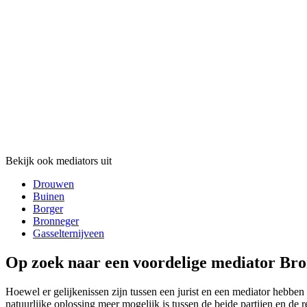
Bekijk ook mediators uit
Drouwen
Buinen
Borger
Bronneger
Gasselternijveen
Op zoek naar een voordelige mediator Bro
Hoewel er gelijkenissen zijn tussen een jurist en een mediator hebben z
natuurlijke oplossing meer mogelijk is tussen de beide partijen en de 