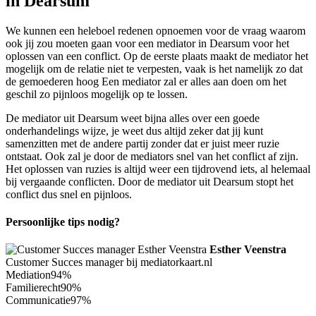
in Dearsum
We kunnen een heleboel redenen opnoemen voor de vraag waarom
ook jij zou moeten gaan voor een mediator in Dearsum voor het
oplossen van een conflict. Op de eerste plaats maakt de mediator het
mogelijk om de relatie niet te verpesten, vaak is het namelijk zo dat
de gemoederen hoog Een mediator zal er alles aan doen om het
geschil zo pijnloos mogelijk op te lossen.
De mediator uit Dearsum weet bijna alles over een goede
onderhandelings wijze, je weet dus altijd zeker dat jij kunt
samenzitten met de andere partij zonder dat er juist meer ruzie
ontstaat. Ook zal je door de mediators snel van het conflict af zijn.
Het oplossen van ruzies is altijd weer een tijdrovend iets, al helemaal
bij vergaande conflicten. Door de mediator uit Dearsum stopt het
conflict dus snel en pijnloos.
Persoonlijke tips nodig?
Esther Veenstra
Customer Succes manager bij mediatorkaart.nl
Mediation
94%
Familierecht
90%
Communicatie
97%