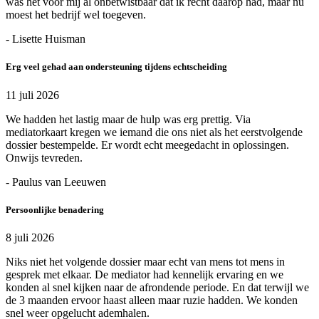
was het voor mij al onbetwistbaar dat ik recht daarop had, maar nu
moest het bedrijf wel toegeven.
- Lisette Huisman
Erg veel gehad aan ondersteuning tijdens echtscheiding
11 juli 2026
We hadden het lastig maar de hulp was erg prettig. Via
mediatorkaart kregen we iemand die ons niet als het eerstvolgende
dossier bestempelde. Er wordt echt meegedacht in oplossingen.
Onwijs tevreden.
- Paulus van Leeuwen
Persoonlijke benadering
8 juli 2026
Niks niet het volgende dossier maar echt van mens tot mens in
gesprek met elkaar. De mediator had kennelijk ervaring en we
konden al snel kijken naar de afrondende periode. En dat terwijl we
de 3 maanden ervoor haast alleen maar ruzie hadden. We konden
snel weer opgelucht ademhalen.