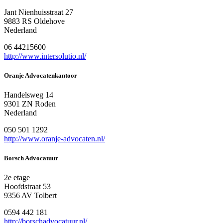
Jant Nienhuisstraat 27
9883 RS Oldehove
Nederland
06 44215600
http://www.intersolutio.nl/
Oranje Advocatenkantoor
Handelsweg 14
9301 ZN Roden
Nederland
050 501 1292
http://www.oranje-advocaten.nl/
Borsch Advocatuur
2e etage
Hoofdstraat 53
9356 AV Tolbert
0594 442 181
http://borschadvocatuur.nl/