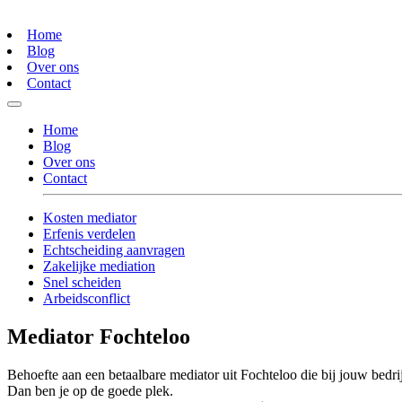
Home
Blog
Over ons
Contact
Home
Blog
Over ons
Contact
Kosten mediator
Erfenis verdelen
Echtscheiding aanvragen
Zakelijke mediation
Snel scheiden
Arbeidsconflict
Mediator Fochteloo
Behoefte aan een betaalbare mediator uit Fochteloo die bij jouw bedrij
Dan ben je op de goede plek.