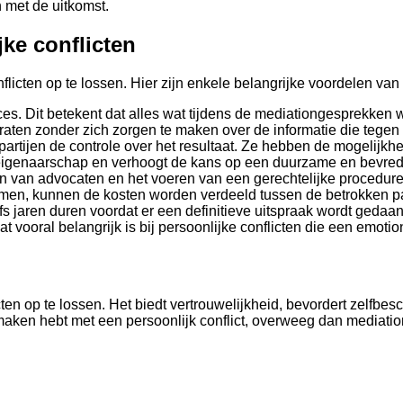
n met de uitkomst.
jke conflicten
icten op te lossen. Hier zijn enkele belangrijke voordelen van m
es. Dit betekent dat alles wat tijdens de mediationgesprekken w
raten zonder zich zorgen te maken over de informatie die tegen
artijen de controle over het resultaat. Ze hebben de mogelijkh
an eigenaarschap en verhoogt de kans op een duurzame en bevre
en van advocaten en het voeren van een gerechtelijke procedure
men, kunnen de kosten worden verdeeld tussen de betrokken part
aren duren voordat er een definitieve uitspraak wordt gedaan.
at vooral belangrijk is bij persoonlijke conflicten die een emotio
n op te lossen. Het biedt vertrouwelijkheid, bevordert zelfbeschi
te maken hebt met een persoonlijk conflict, overweeg dan mediat