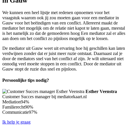
in Gauw
We kunnen een heel lijstje met redenen opnoemen voor het
vraagstuk waarom ook jij zou moeten gaan voor een mediator in
Gauw voor het beëindigen van een conflict. Allereerst maakt de
mediator het mogelijk om de relatie niet kapot te laten gaan, meestal
is het namelijk zo dat de gemoederen hoog Een mediator zal er alles
aan doen om het conflict zo pijnloos mogelijk op te lossen.
De mediator uit Gauw weet uit ervaring hoe hij geschillen kan laten
verdwijnen zonder dat er juist meer ruzie ontstaat. Daarnaast zal je
door de mediators snel van het conflict af zijn. Je wilt uiteraard niet
onnodig veel moeite stoppen in een conflict. Door de mediator uit
Gauw stopt de ruzie dus snel en pijnloos.
Persoonlijke tips nodig?
Esther Veenstra
Customer Succes manager bij mediatorkaart.nl
Mediation
94%
Familierecht
90%
Communicatie
97%
Ik help je graag