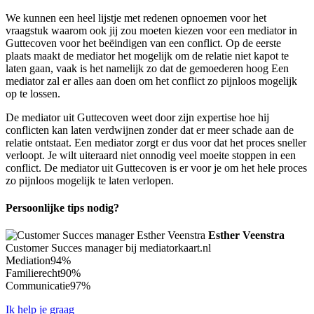
We kunnen een heel lijstje met redenen opnoemen voor het
vraagstuk waarom ook jij zou moeten kiezen voor een mediator in
Guttecoven voor het beëindigen van een conflict. Op de eerste
plaats maakt de mediator het mogelijk om de relatie niet kapot te
laten gaan, vaak is het namelijk zo dat de gemoederen hoog Een
mediator zal er alles aan doen om het conflict zo pijnloos mogelijk
op te lossen.
De mediator uit Guttecoven weet door zijn expertise hoe hij
conflicten kan laten verdwijnen zonder dat er meer schade aan de
relatie ontstaat. Een mediator zorgt er dus voor dat het proces sneller
verloopt. Je wilt uiteraard niet onnodig veel moeite stoppen in een
conflict. De mediator uit Guttecoven is er voor je om het hele proces
zo pijnloos mogelijk te laten verlopen.
Persoonlijke tips nodig?
Esther Veenstra
Customer Succes manager bij mediatorkaart.nl
Mediation
94%
Familierecht
90%
Communicatie
97%
Ik help je graag