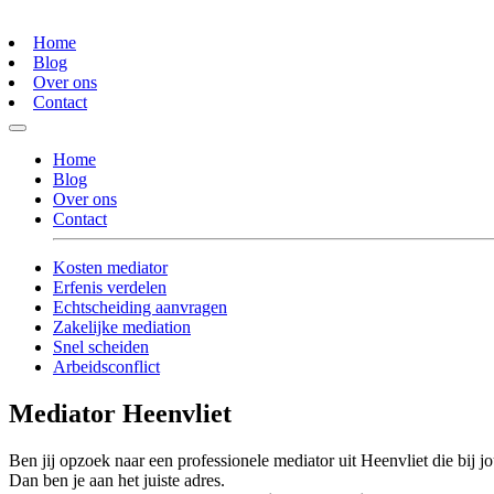
Home
Blog
Over ons
Contact
Home
Blog
Over ons
Contact
Kosten mediator
Erfenis verdelen
Echtscheiding aanvragen
Zakelijke mediation
Snel scheiden
Arbeidsconflict
Mediator Heenvliet
Ben jij opzoek naar een professionele mediator uit Heenvliet die bij j
Dan ben je aan het juiste adres.