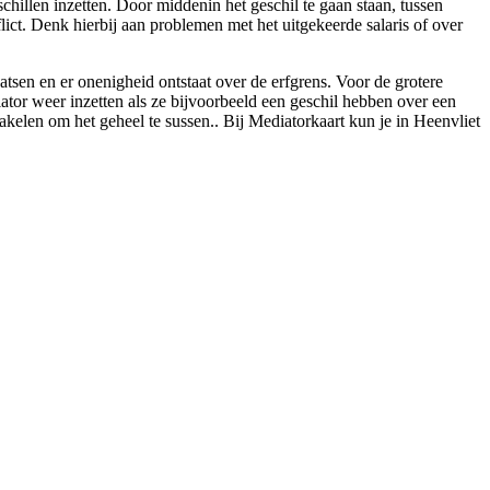
schillen inzetten. Door middenin het geschil te gaan staan, tussen
flict. Denk hierbij aan problemen met het uitgekeerde salaris of over
atsen en er onenigheid ontstaat over de erfgrens. Voor de grotere
iator weer inzetten als ze bijvoorbeeld een geschil hebben over een
chakelen om het geheel te sussen.. Bij Mediatorkaart kun je in Heenvliet