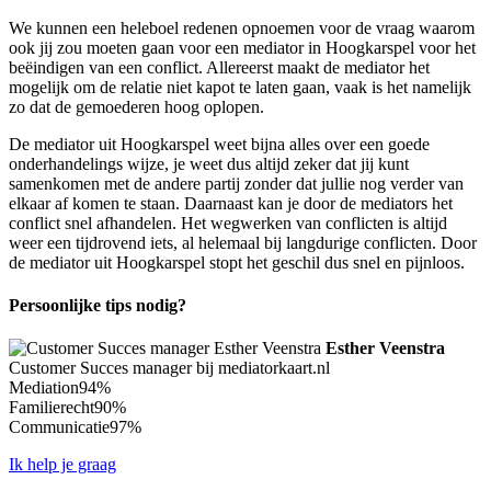
We kunnen een heleboel redenen opnoemen voor de vraag waarom
ook jij zou moeten gaan voor een mediator in Hoogkarspel voor het
beëindigen van een conflict. Allereerst maakt de mediator het
mogelijk om de relatie niet kapot te laten gaan, vaak is het namelijk
zo dat de gemoederen hoog oplopen.
De mediator uit Hoogkarspel weet bijna alles over een goede
onderhandelings wijze, je weet dus altijd zeker dat jij kunt
samenkomen met de andere partij zonder dat jullie nog verder van
elkaar af komen te staan. Daarnaast kan je door de mediators het
conflict snel afhandelen. Het wegwerken van conflicten is altijd
weer een tijdrovend iets, al helemaal bij langdurige conflicten. Door
de mediator uit Hoogkarspel stopt het geschil dus snel en pijnloos.
Persoonlijke tips nodig?
Esther Veenstra
Customer Succes manager bij mediatorkaart.nl
Mediation
94%
Familierecht
90%
Communicatie
97%
Ik help je graag