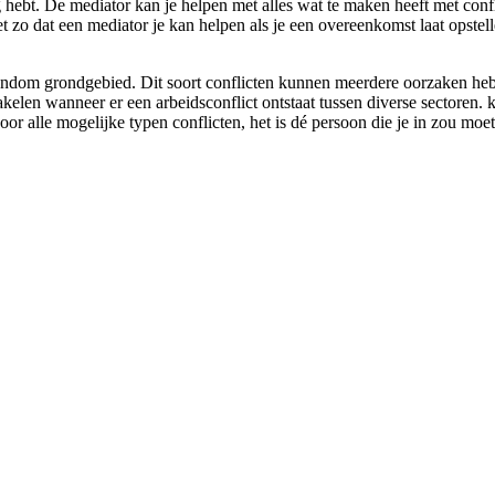
ig hebt. De mediator kan je helpen met alles wat te maken heeft met conf
het zo dat een mediator je kan helpen als je een overeenkomst laat opste
ondom grondgebied. Dit soort conflicten kunnen meerdere oorzaken hebben
akelen wanneer er een arbeidsconflict ontstaat tussen diverse sectoren.
voor alle mogelijke typen conflicten, het is dé persoon die je in zou mo