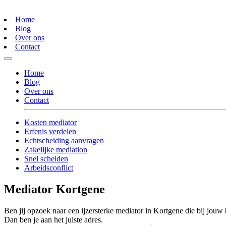
Home
Blog
Over ons
Contact
Home
Blog
Over ons
Contact
Kosten mediator
Erfenis verdelen
Echtscheiding aanvragen
Zakelijke mediation
Snel scheiden
Arbeidsconflict
Mediator Kortgene
Ben jij opzoek naar een ijzersterke mediator in Kortgene die bij jouw 
Dan ben je aan het juiste adres.