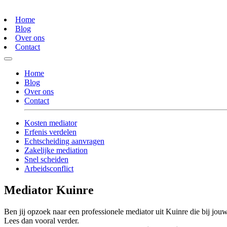
Home
Blog
Over ons
Contact
Home
Blog
Over ons
Contact
Kosten mediator
Erfenis verdelen
Echtscheiding aanvragen
Zakelijke mediation
Snel scheiden
Arbeidsconflict
Mediator Kuinre
Ben jij opzoek naar een professionele mediator uit Kuinre die bij jouw
Lees dan vooral verder.