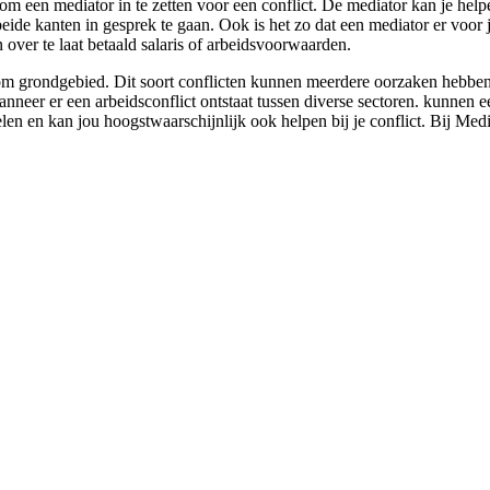
om een mediator in te zetten voor een conflict. De mediator kan je help
eide kanten in gesprek te gaan. Ook is het zo dat een mediator er voor 
 over te laat betaald salaris of arbeidsvoorwaarden.
om grondgebied. Dit soort conflicten kunnen meerdere oorzaken hebben, 
wanneer er een arbeidsconflict ontstaat tussen diverse sectoren. kunnen
elen en kan jou hoogstwaarschijnlijk ook helpen bij je conflict. Bij Medi