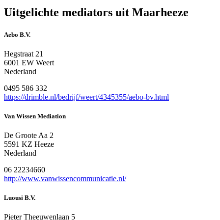
Uitgelichte mediators uit Maarheeze
Aebo B.V.
Hegstraat 21
6001 EW Weert
Nederland
0495 586 332
https://drimble.nl/bedrijf/weert/4345355/aebo-bv.html
Van Wissen Mediation
De Groote Aa 2
5591 KZ Heeze
Nederland
06 22234660
http://www.vanwissencommunicatie.nl/
Luousi B.V.
Pieter Theeuwenlaan 5