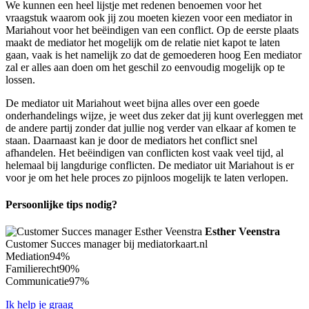
We kunnen een heel lijstje met redenen benoemen voor het
vraagstuk waarom ook jij zou moeten kiezen voor een mediator in
Mariahout voor het beëindigen van een conflict. Op de eerste plaats
maakt de mediator het mogelijk om de relatie niet kapot te laten
gaan, vaak is het namelijk zo dat de gemoederen hoog Een mediator
zal er alles aan doen om het geschil zo eenvoudig mogelijk op te
lossen.
De mediator uit Mariahout weet bijna alles over een goede
onderhandelings wijze, je weet dus zeker dat jij kunt overleggen met
de andere partij zonder dat jullie nog verder van elkaar af komen te
staan. Daarnaast kan je door de mediators het conflict snel
afhandelen. Het beëindigen van conflicten kost vaak veel tijd, al
helemaal bij langdurige conflicten. De mediator uit Mariahout is er
voor je om het hele proces zo pijnloos mogelijk te laten verlopen.
Persoonlijke tips nodig?
Esther Veenstra
Customer Succes manager bij mediatorkaart.nl
Mediation
94%
Familierecht
90%
Communicatie
97%
Ik help je graag