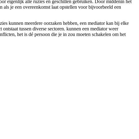
oor eigenlijk alle ruzies en geschillen gebruiken. Door middenin het
pen als je een overeenkomst laat opstellen voor bijvoorbeeld een
uzies kunnen meerdere oorzaken hebben, een mediator kan bij elke
ct ontstaat tussen diverse sectoren. kunnen een mediator weer
onflicten, het is dé persoon die je in zou moeten schakelen om het