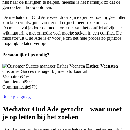
niet naar de filistijnen te helpen, meestal is het namelijk zo dat de
gemoederen hoog oplopen.
De mediator uit Oud Ade weet door zijn expertise hoe hij geschillen
kan laten verdwijnen zonder dat er juist meer ruzie ontstaat.
Daarnaast zal je door de mediators snel van het conflict af zijn. Je
wilt natuurlijk niet onnodig veel moeite steken in een conflict. De
mediator uit Oud Ade is er voor je om het hele proces zo pijnloos
mogelijk te laten verlopen.
Persoonlijke tips nodig?
Esther Veenstra
Customer Succes manager bij mediatorkaart.nl
Mediation
94%
Familierecht
90%
Communicatie
97%
Ik help je graag
Mediator Oud Ade gezocht – waar moet
je op letten bij het zoeken
Door het enorm grote aanbod aan mediators is het niet eenvoudig