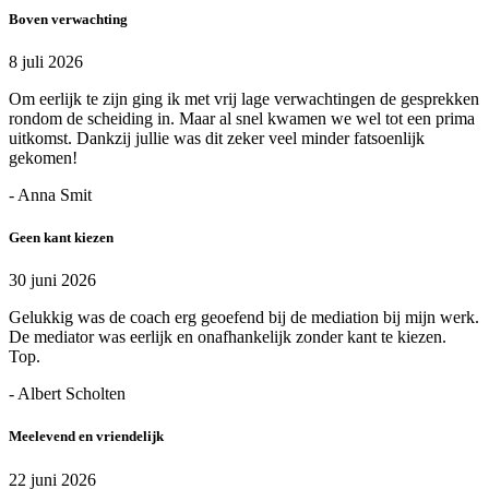
Boven verwachting
8 juli 2026
Om eerlijk te zijn ging ik met vrij lage verwachtingen de gesprekken
rondom de scheiding in. Maar al snel kwamen we wel tot een prima
uitkomst. Dankzij jullie was dit zeker veel minder fatsoenlijk
gekomen!
- Anna Smit
Geen kant kiezen
30 juni 2026
Gelukkig was de coach erg geoefend bij de mediation bij mijn werk.
De mediator was eerlijk en onafhankelijk zonder kant te kiezen.
Top.
- Albert Scholten
Meelevend en vriendelijk
22 juni 2026