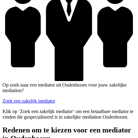
Op zoek naar een mediator uit Oudenhoorn voor jouw zakelijke
mediation?
Zoek een zakelijk mediator
Klik op ‘Zoek een zakelijk mediator‘ om een betaalbare mediator te
vinden die gespecialiseerd is in zakelijke mediation Oudenhoorn.
Redenen om te kiezen voor een mediator