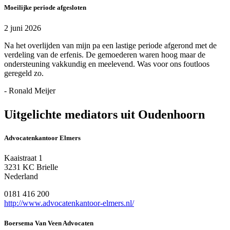
Moeilijke periode afgesloten
2 juni 2026
Na het overlijden van mijn pa een lastige periode afgerond met de
verdeling van de erfenis. De gemoederen waren hoog maar de
ondersteuning vakkundig en meelevend. Was voor ons foutloos
geregeld zo.
- Ronald Meijer
Uitgelichte mediators uit Oudenhoorn
Advocatenkantoor Elmers
Kaaistraat 1
3231 KC Brielle
Nederland
0181 416 200
http://www.advocatenkantoor-elmers.nl/
Boersema Van Veen Advocaten