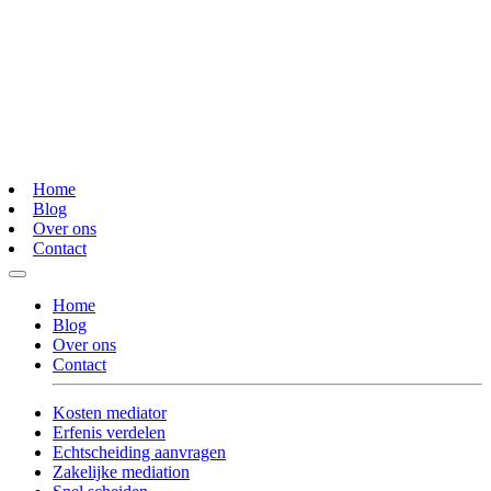
Home
Blog
Over ons
Contact
Home
Blog
Over ons
Contact
Kosten mediator
Erfenis verdelen
Echtscheiding aanvragen
Zakelijke mediation