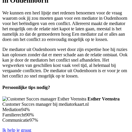
in Oudenhoorn
We kunnen een heel lijstje met redenen benoemen voor de vraag
waarom ook jij zou moeten gaan voor een mediator in Oudenhoorn
voor het beëindigen van een conflict. Allereerst maakt de mediator
het mogelijk om de relatie niet kapot te laten gaan, meestal is het
namelijk zo dat de gemoederen hoog Een mediator zal er alles aan
doen om het conflict zo eenvoudig mogelijk op te lossen.
De mediator uit Oudenhoorn weet door zijn expertise hoe hij ruzies
kan oplossen zonder dat er meer schade aan de relatie ontstaat. Ook
kan je door de mediators het conflict snel afhandelen. Het
wegwerken van geschillen kost vaak veel tijd, al helemaal bij
vergaande conflicten. De mediator uit Oudenhoorn is er voor je om
het conflict zo snel mogelijk op te lossen.
Persoonlijke tips nodig?
Esther Veenstra
Customer Succes manager bij mediatorkaart.nl
Mediation
94%
Familierecht
90%
Communicatie
97%
Ik help je graag