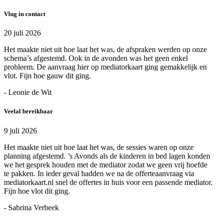
Vlug in contact
20 juli 2026
Het maakte niet uit hoe laat het was, de afspraken werden op onze
schema’s afgestemd. Ook in de avonden was het geen enkel
probleem. De aanvraag hier op mediatorkaart ging gemakkelijk en
vlot. Fijn hoe gauw dit ging.
- Leonie de Wit
Veelal bereikbaar
9 juli 2026
Het maakte niet uit hoe laat het was, de sessies waren op onze
planning afgestemd. ’s Avonds als de kinderen in bed lagen konden
we het gesprek houden met de mediator zodat we geen vrij hoefde
te pakken. In ieder geval hadden we na de offerteaanvraag via
mediatorkaart.nl snel de offertes in huis voor een passende mediator.
Fijn hoe vlot dit ging.
- Sabrina Verbeek