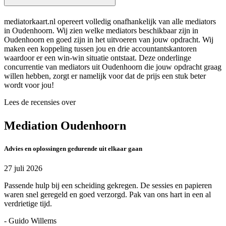
mediatorkaart.nl opereert volledig onafhankelijk van alle mediators
in Oudenhoorn. Wij zien welke mediators beschikbaar zijn in
Oudenhoorn en goed zijn in het uitvoeren van jouw opdracht. Wij
maken een koppeling tussen jou en drie accountantskantoren
waardoor er een win-win situatie ontstaat. Deze onderlinge
concurrentie van mediators uit Oudenhoorn die jouw opdracht graag
willen hebben, zorgt er namelijk voor dat de prijs een stuk beter
wordt voor jou!
Lees de recensies over
Mediation Oudenhoorn
Advies en oplossingen gedurende uit elkaar gaan
27 juli 2026
Passende hulp bij een scheiding gekregen. De sessies en papieren
waren snel geregeld en goed verzorgd. Pak van ons hart in een al
verdrietige tijd.
- Guido Willems