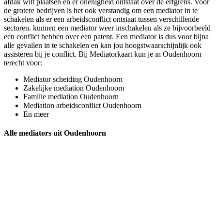
afdak wilt plaatsen en er onenigheid ontstaat over de erfgrens. Voor
de grotere bedrijven is het ook verstandig om een mediator in te
schakelen als er een arbeidsconflict ontstaat tussen verschillende
sectoren. kunnen een mediator weer inschakelen als ze bijvoorbeeld
een conflict hebben over een patent. Een mediator is dus voor bijna
alle gevallen in te schakelen en kan jou hoogstwaarschijnlijk ook
assisteren bij je conflict. Bij Mediatorkaart kun je in Oudenhoorn
terecht voor:
Mediator scheiding Oudenhoorn
Zakelijke mediation Oudenhoorn
Familie mediation Oudenhoorn
Mediation arbeidsconflict Oudenhoorn
En meer
Alle mediators uit Oudenhoorn