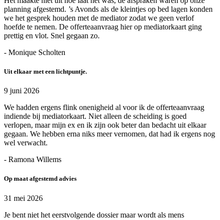
Het maakte niet uit hoe laat het was, de afspraken waren op onze
planning afgestemd. ’s Avonds als de kleintjes op bed lagen konden
we het gesprek houden met de mediator zodat we geen verlof
hoefde te nemen. De offerteaanvraag hier op mediatorkaart ging
prettig en vlot. Snel gegaan zo.
- Monique Scholten
Uit elkaar met een lichtpuntje.
9 juni 2026
We hadden ergens flink onenigheid al voor ik de offerteaanvraag
indiende bij mediatorkaart. Niet alleen de scheiding is goed
verlopen, maar mijn ex en ik zijn ook beter dan bedacht uit elkaar
gegaan. We hebben erna niks meer vernomen, dat had ik ergens nog
wel verwacht.
- Ramona Willems
Op maat afgestemd advies
31 mei 2026
Je bent niet het eerstvolgende dossier maar wordt als mens