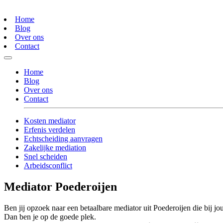
Home
Blog
Over ons
Contact
Home
Blog
Over ons
Contact
Kosten mediator
Erfenis verdelen
Echtscheiding aanvragen
Zakelijke mediation
Snel scheiden
Arbeidsconflict
Mediator Poederoijen
Ben jij opzoek naar een betaalbare mediator uit Poederoijen die bij jo
Dan ben je op de goede plek.