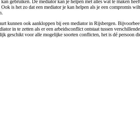
or kan gebruiken. De mediator kan je helpen met alles wat te maken hee
. Ook is het zo dat een mediator je kan helpen als je een compromis wil
n.
urt kunnen ook aankloppen bij een mediator in Rijsbergen. Bijvoorbeeld 
ator in te zetten als er een arbeidsconflict ontstaat tussen verschillen
lijk geschikt voor alle mogelijke soorten conflicten, het is dé persoon d