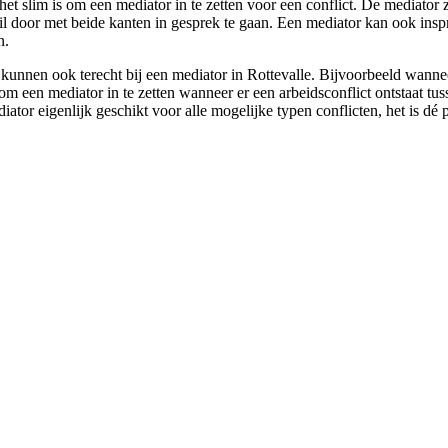
t slim is om een mediator in te zetten voor een conflict. De mediator z
hil door met beide kanten in gesprek te gaan. Een mediator kan ook inspr
n.
nnen ook terecht bij een mediator in Rottevalle. Bijvoorbeeld wanneer ji
m een mediator in te zetten wanneer er een arbeidsconflict ontstaat tu
diator eigenlijk geschikt voor alle mogelijke typen conflicten, het is dé