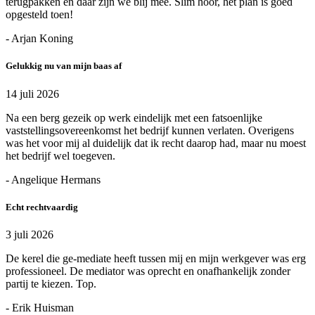
terugpakken en daar zijn we blij mee. Slim hoor, het plan is goed
opgesteld toen!
- Arjan Koning
Gelukkig nu van mijn baas af
14 juli 2026
Na een berg gezeik op werk eindelijk met een fatsoenlijke
vaststellingsovereenkomst het bedrijf kunnen verlaten. Overigens
was het voor mij al duidelijk dat ik recht daarop had, maar nu moest
het bedrijf wel toegeven.
- Angelique Hermans
Echt rechtvaardig
3 juli 2026
De kerel die ge-mediate heeft tussen mij en mijn werkgever was erg
professioneel. De mediator was oprecht en onafhankelijk zonder
partij te kiezen. Top.
- Erik Huisman