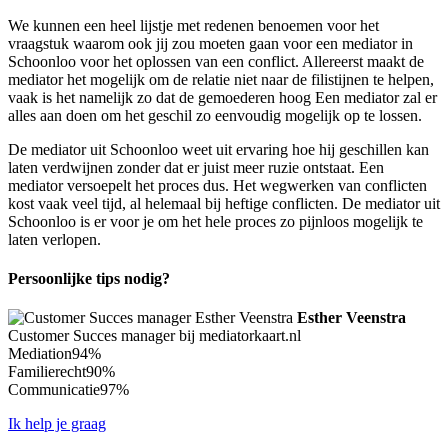
We kunnen een heel lijstje met redenen benoemen voor het
vraagstuk waarom ook jij zou moeten gaan voor een mediator in
Schoonloo voor het oplossen van een conflict. Allereerst maakt de
mediator het mogelijk om de relatie niet naar de filistijnen te helpen,
vaak is het namelijk zo dat de gemoederen hoog Een mediator zal er
alles aan doen om het geschil zo eenvoudig mogelijk op te lossen.
De mediator uit Schoonloo weet uit ervaring hoe hij geschillen kan
laten verdwijnen zonder dat er juist meer ruzie ontstaat. Een
mediator versoepelt het proces dus. Het wegwerken van conflicten
kost vaak veel tijd, al helemaal bij heftige conflicten. De mediator uit
Schoonloo is er voor je om het hele proces zo pijnloos mogelijk te
laten verlopen.
Persoonlijke tips nodig?
Esther Veenstra
Customer Succes manager bij mediatorkaart.nl
Mediation
94%
Familierecht
90%
Communicatie
97%
Ik help je graag